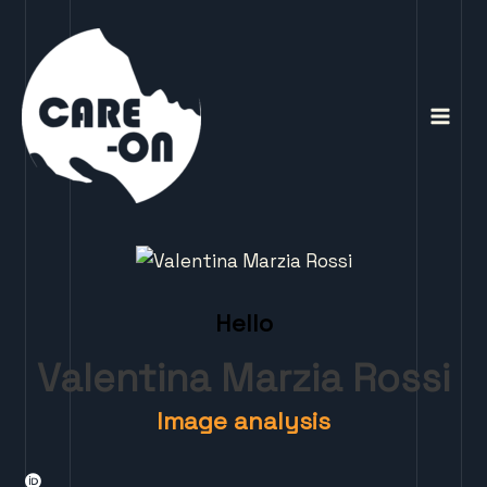
Vai
Mai
al
Men
contenuto
Hello
Valentina Marzia Rossi
Image analysis