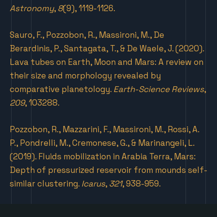
Astronomy
,
8
(9), 1119-1126.
Sauro, F., Pozzobon, R., Massironi, M., De
Berardinis, P., Santagata, T., & De Waele, J. (2020).
Lava tubes on Earth, Moon and Mars: A review on
their size and morphology revealed by
comparative planetology.
Earth-Science Reviews
,
209
, 103288.
Pozzobon, R., Mazzarini, F., Massironi, M., Rossi, A.
P., Pondrelli, M., Cremonese, G., & Marinangeli, L.
(2019). Fluids mobilization in Arabia Terra, Mars:
Depth of pressurized reservoir from mounds self-
similar clustering.
Icarus
,
321
, 938-959.